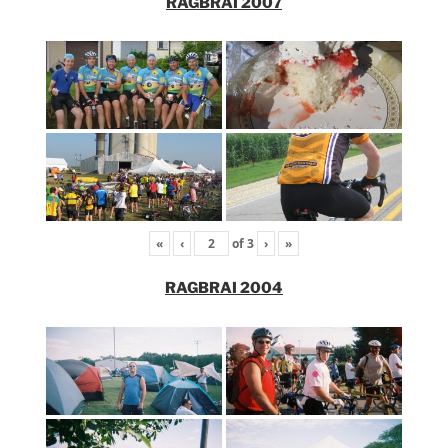
RAGBRAI 2007
«
‹
of
3
›
»
RAGBRAI 2004