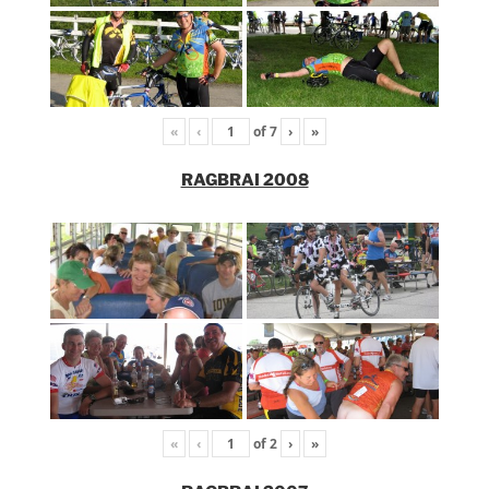
«
‹
of
7
›
»
RAGBRAI 2008
«
‹
of
2
›
»