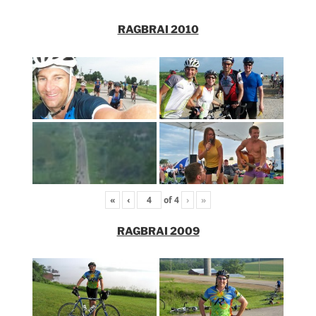
RAGBRAI 2010
«
‹
of
4
›
»
RAGBRAI 2009