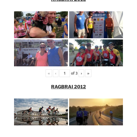
«
‹
of
3
›
»
RAGBRAI 2012