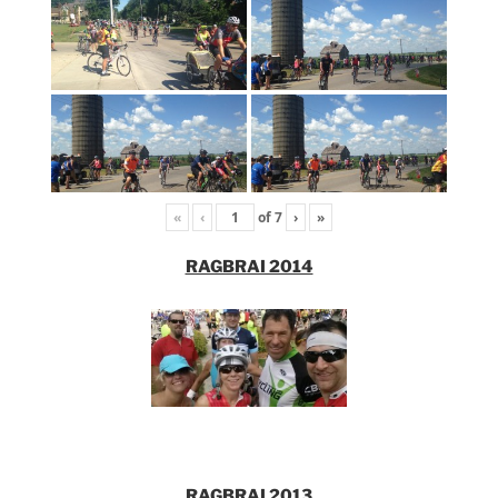
«
‹
of
7
›
»
RAGBRAI 2014
RAGBRAI 2013